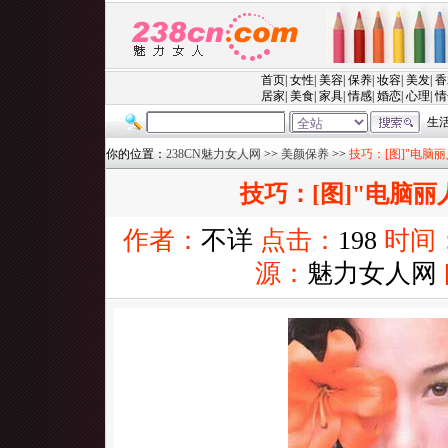
你的位置：
238CN魅力女人网
>>
美颜保养
>>
技巧：[图]"电脑
技巧：[图]"电脑丽
作者：
不详
点击：
198
时间
源：
魅力女人网