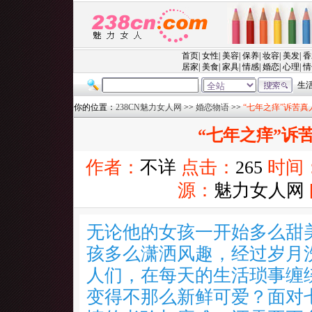
你的位置：
238CN魅力女人网
>>
婚恋物语
>>
“七年之痒”诉苦真
“七年之痒”诉
作者：
不详
点击：
265
时间
源：
魅力女人网
无论他的女孩一开始多么甜
孩多么潇洒风趣，经过岁月
人们，在每天的生活琐事缠
变得不那么新鲜可爱？面对