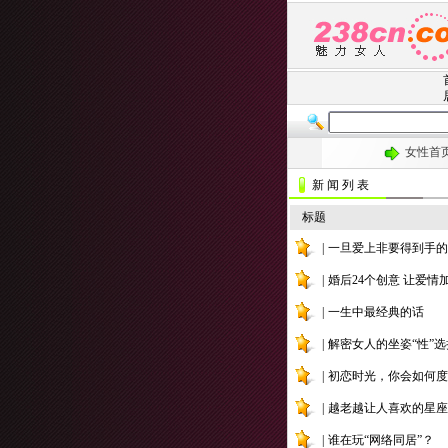
新 闻 列 表
刺激 火爆 
标题
|
一旦爱上非要得到手的
|
婚后24个创意 让爱情
|
一生中最经典的话
|
解密女人的坐姿“性”选
|
初恋时光，你会如何度
|
越老越让人喜欢的星座
|
谁在玩“网络同居”？