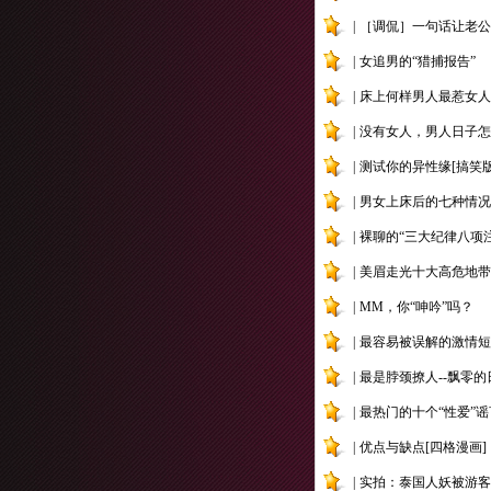
|
［调侃］一句话让老公
|
女追男的“猎捕报告”
|
床上何样男人最惹女人
|
没有女人，男人日子怎
|
测试你的异性缘[搞笑版
|
男女上床后的七种情况[
|
裸聊的“三大纪律八项
|
美眉走光十大高危地带[
|
MM，你“呻吟”吗？
|
最容易被误解的激情短
|
最是脖颈撩人--飘零的
|
最热门的十个“性爱”谣言
|
优点与缺点[四格漫画]
|
实拍：泰国人妖被游客