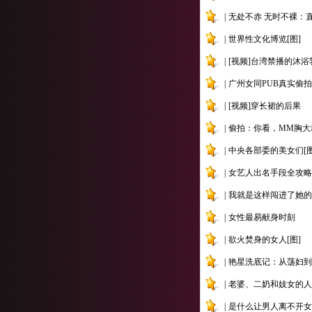
|
无处不赤 无时不裸：直
|
世界性文化博览[图]
|
[视频]台湾禁播的沐浴
|
广州女同PUB真实偷拍[
|
[视频]穿长裙的后果
|
偷拍：你看，MM胸大就
|
中央各部委的美女们[图
|
女艺人出名手段全攻略
|
我就是这样闯进了她的
|
女性最易献身时刻
|
欲火焚身的女人[图]
|
艳星洗底记：从荡妇到
|
老婆、二奶和妓女的人
|
是什么让男人离不开女