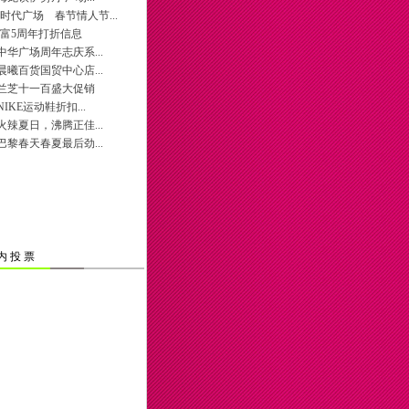
内 投 票