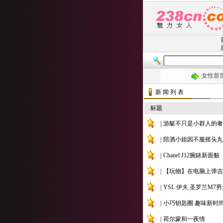
新 闻 列 表
刺激 火爆 
标题
|
游艇不只是小群人的奢
|
陪酒小姐因不服摇头丸
|
Chanel J12腕錶新面貌
|
【玩物】在电脑上弹吉
|
YSL 伊夫.圣罗兰M7
|
小巧钥匙圈 趣味新时
|
荷尔蒙和一夜情