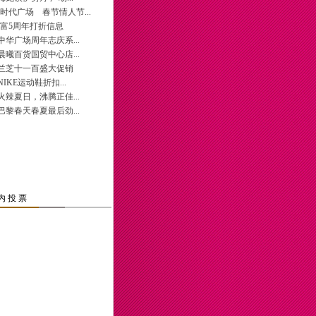
内 投 票