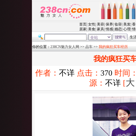
你的位置：
238CN魅力女人网
>>
品车
>>
我的疯狂买车经历
我的疯狂买
作者：
不详
点击：
370
时间
大
源：
不详
[