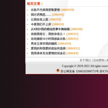
相关文章：
出轨不代表我背叛爱情
[2006/9/10]
我讨厌网恋……
[2006/9/8]
让我在你上面
[2006/9/8]
今夜我们不上床
[2006/9/8]
从B到D我的精油按摩丰胸秘籍
[2006/9/6]
你抢我老公，我抢你老公！
[2006/9/5]
在结婚前10小时我放纵出轨
[2006/9/2]
男友父亲对我的骚扰
[2006/8/16]
爱我的和我爱的该如何选择
[2006/8/11]
我用身体充当爱情的试金石
[2006/8/8]