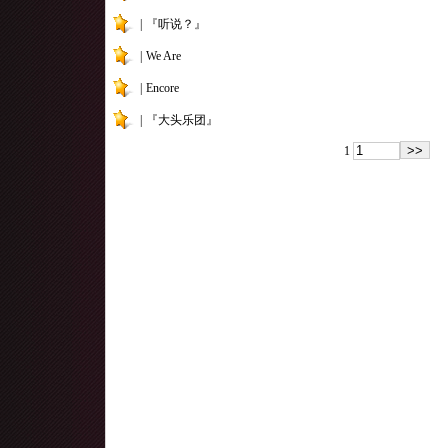
|
『听说？』
|
We Are
|
Encore
|
『大头乐团』
1