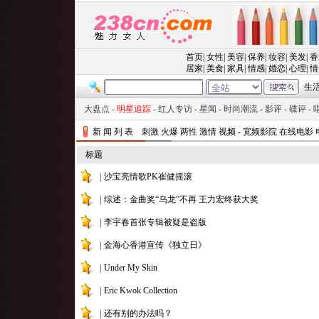
大盘点
-
明星追踪
-
红人专访
-
星闻
-
时尚潮流
-
影评
-
碟评
-
新 闻 列 表
刺激 火爆 两性 激情 视频 - 宽频影院 在线电影
标题
|
沙宝亮情歌PK崔健摇滚
|
综述：金曲奖“乌龙”不再 王力宏终获大奖
|
李宇春首张专辑被疑是盗版
|
金海心香港宣传《独立日》
|
Under My Skin
|
Eric Kwok Collection
|
还有别的办法吗？